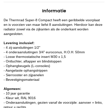
Informatie
De Thermrad Super-8 Compact heeft een geribbelde voorplaat
en is voorzien van maar liefst 8 aansluitingen. Hierdoor kan deze
radiator zowel via de zijkanten als de onderkant worden
aangesloten.
Levering inclusief:
- 4 zij-aansluitingen 1/2"
- 4 onderaansluitingen 3/4" euroconus, H.O.H. 50mm
- Losse thermostatische insert M30 x 1,5
- Ontluchter, aftapper en blindstoppen
- Ophangbeugels (L-consoles)
- Aangelaste ophangstrippen
- Sierrooster en zijpanelen
- Bevestigingsmateriaal
Algemeen:
- 10 jaar garantie
- Kleur wit, RAL 9016
- Onderaansluitingen, gezien vanaf de voorzijde: aanvoer = links,
retour = rechts