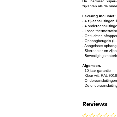
De Thermrad Super-8 
zijkanten als de ond
Levering inclusief:
- 4 zij-aansluitingen 
- 4 onderaansluitin
- Losse thermostatis
- Ontluchter, aftappe
- Ophangbeugels (L-
- Aangelaste ophang
- Sierrooster en zijp
- Bevestigingsmateri
Algemeen:
- 10 jaar garantie
- Kleur wit, RAL 9016
- Onderaansluitingen,
- De onderaansluitin
Reviews