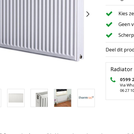
Kies z
Geen v
Scherp
Deel dit pro
Radiator 
0599 
Via Wh
06 27 10