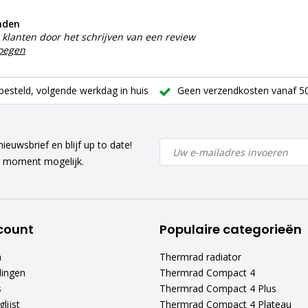
nden
klanten door het schrijven van een review
voegen
besteld, volgende werkdag in huis
Geen verzendkosten vanaf 50
ieuwsbrief en blijf up to date!
r moment mogelijk.
count
Populaire categorieën
n
Thermrad radiator
lingen
Thermrad Compact 4
s
Thermrad Compact 4 Plus
lijst
Thermrad Compact 4 Plateau