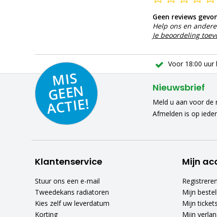
Geen reviews gevo
Help ons en andere 
Je beoordeling toe
Voor 18:00 uur 
MIS
GEE
A
C
N
Nieuwsbrief
TIE!
Meld u aan voor de n
Afmelden is op iede
Klantenservice
Mijn ac
Stuur ons een e-mail
Registrere
Tweedekans radiatoren
Mijn bestel
Kies zelf uw leverdatum
Mijn ticket
Korting
Mijn verlang