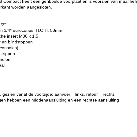
Compact heeft een geribbelde voorplaat en is voorzien van maar liefst
erkant worden aangesloten.
1/2"
gen 3/4" euroconus, H.O.H. 50mm
che insert M30 x 1,5
r en blindstoppen
consoles)
strippen
anelen
aal
 gezien vanaf de voorzijde: aanvoer = links, retour = rechts
gen hebben een middenaansluiting en een rechtse aansluiting