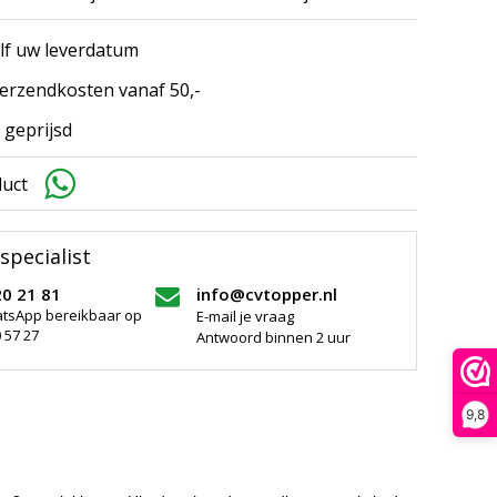
elf uw leverdatum
erzendkosten vanaf 50,-
 geprijsd
duct
specialist
20 21 81
info@cvtopper.nl
atsApp bereikbaar op
E-mail je vraag
 57 27
Antwoord binnen 2 uur
9,8