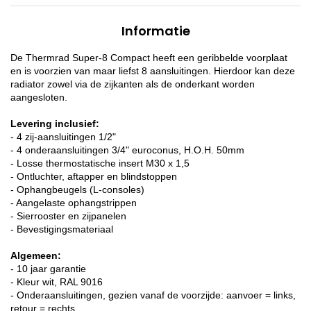
Informatie
De Thermrad Super-8 Compact heeft een geribbelde voorplaat
en is voorzien van maar liefst 8 aansluitingen. Hierdoor kan deze
radiator zowel via de zijkanten als de onderkant worden
aangesloten.
Levering inclusief:
- 4 zij-aansluitingen 1/2"
- 4 onderaansluitingen 3/4" euroconus, H.O.H. 50mm
- Losse thermostatische insert M30 x 1,5
- Ontluchter, aftapper en blindstoppen
- Ophangbeugels (L-consoles)
- Aangelaste ophangstrippen
- Sierrooster en zijpanelen
- Bevestigingsmateriaal
Algemeen:
- 10 jaar garantie
- Kleur wit, RAL 9016
- Onderaansluitingen, gezien vanaf de voorzijde: aanvoer = links,
retour = rechts