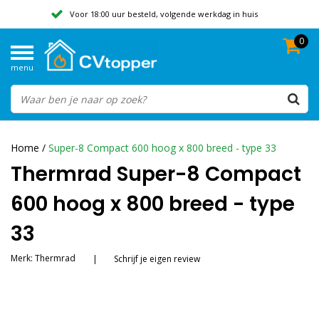
Voor 18:00 uur besteld, volgende werkdag in huis
0
Geen verzendkosten vanaf 50,-
menu
Beoordeeld met een 9,8
Home
/
Super-8 Compact 600 hoog x 800 breed - type 33
Thermrad Super-8 Compact
600 hoog x 800 breed - type
33
Merk:
Thermrad
|
Schrijf je eigen review