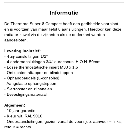
Informatie
De Thermrad Super-8 Compact heeft een geribbelde voorplaat
en is voorzien van maar liefst 8 aansluitingen. Hierdoor kan deze
radiator zowel via de zijkanten als de onderkant worden
aangesloten.
Levering inclusief:
- 4 zij-aansluitingen 1/2"
- 4 onderaansluitingen 3/4" euroconus, H.O.H. 50mm
- Losse thermostatische insert M30 x 1,5
- Ontluchter, aftapper en blindstoppen
- Ophangbeugels (L-consoles)
- Aangelaste ophangstrippen
- Sierrooster en zijpanelen
- Bevestigingsmateriaal
Algemeen:
- 10 jaar garantie
- Kleur wit, RAL 9016
- Onderaansluitingen, gezien vanaf de voorzijde: aanvoer = links,
retour = rechts