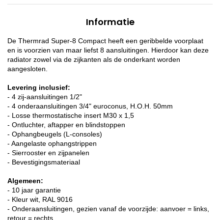
Informatie
De Thermrad Super-8 Compact heeft een geribbelde voorplaat
en is voorzien van maar liefst 8 aansluitingen. Hierdoor kan deze
radiator zowel via de zijkanten als de onderkant worden
aangesloten.
Levering inclusief:
- 4 zij-aansluitingen 1/2"
- 4 onderaansluitingen 3/4" euroconus, H.O.H. 50mm
- Losse thermostatische insert M30 x 1,5
- Ontluchter, aftapper en blindstoppen
- Ophangbeugels (L-consoles)
- Aangelaste ophangstrippen
- Sierrooster en zijpanelen
- Bevestigingsmateriaal
Algemeen:
- 10 jaar garantie
- Kleur wit, RAL 9016
- Onderaansluitingen, gezien vanaf de voorzijde: aanvoer = links,
retour = rechts