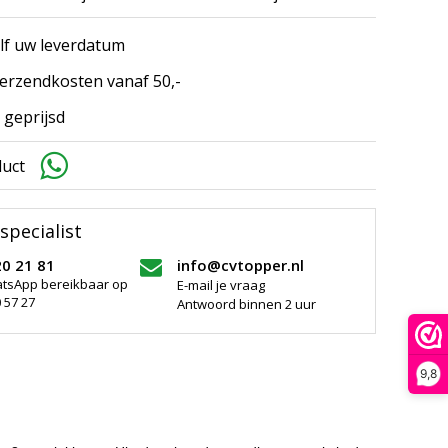
elf uw leverdatum
erzendkosten vanaf 50,-
 geprijsd
duct
specialist
20 21 81
info@cvtopper.nl
atsApp bereikbaar op
E-mail je vraag
 57 27
Antwoord binnen 2 uur
9,8