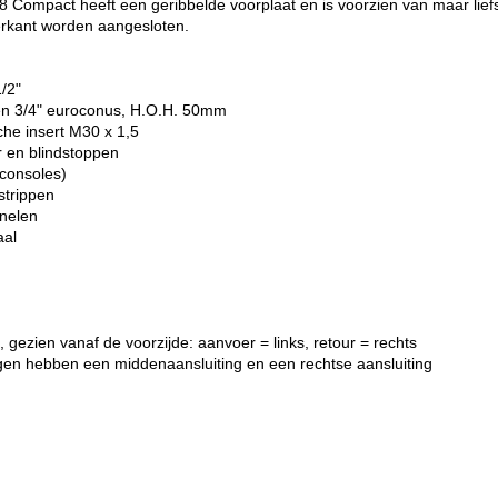
Compact heeft een geribbelde voorplaat en is voorzien van maar liefst
erkant worden aangesloten.
1/2"
gen 3/4" euroconus, H.O.H. 50mm
che insert M30 x 1,5
r en blindstoppen
consoles)
strippen
anelen
aal
 gezien vanaf de voorzijde: aanvoer = links, retour = rechts
gen hebben een middenaansluiting en een rechtse aansluiting