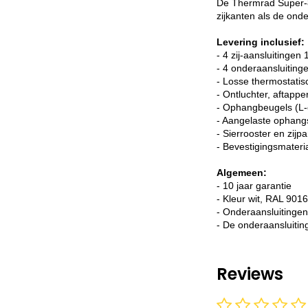
De Thermrad Super-8 
zijkanten als de ond
Levering inclusief:
- 4 zij-aansluitingen 
- 4 onderaansluitin
- Losse thermostatis
- Ontluchter, aftappe
- Ophangbeugels (L-
- Aangelaste ophang
- Sierrooster en zijp
- Bevestigingsmateri
Algemeen:
- 10 jaar garantie
- Kleur wit, RAL 9016
- Onderaansluitingen,
- De onderaansluitin
Reviews