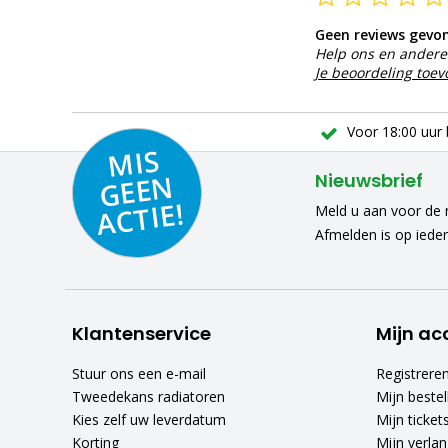
Geen reviews gevo
Help ons en andere 
Je beoordeling toe
Voor 18:00 uur 
MIS
GEE
A
C
N
Nieuwsbrief
TIE!
Meld u aan voor de n
Afmelden is op iede
Klantenservice
Mijn ac
Stuur ons een e-mail
Registrere
Tweedekans radiatoren
Mijn bestel
Kies zelf uw leverdatum
Mijn ticket
Korting
Mijn verlang