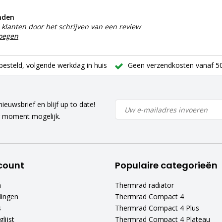
nden
klanten door het schrijven van een review
voegen
besteld, volgende werkdag in huis
Geen verzendkosten vanaf 50
ieuwsbrief en blijf up to date!
r moment mogelijk.
count
Populaire categorieën
n
Thermrad radiator
lingen
Thermrad Compact 4
s
Thermrad Compact 4 Plus
lijst
Thermrad Compact 4 Plateau