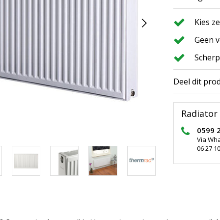
Kies z
Geen v
Scherp
Deel dit pro
Radiator 
0599 
Via Wh
06 27 10