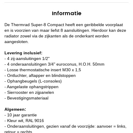
Informatie
De Thermrad Super-8 Compact heeft een geribbelde voorplaat
en is voorzien van maar liefst 8 aansluitingen. Hierdoor kan deze
radiator zowel via de zijkanten als de onderkant worden
aangesloten.
Levering inclusief:
- 4 zij-aansluitingen 1/2"
- 4 onderaansluitingen 3/4" euroconus, H.O.H. 50mm
- Losse thermostatische insert M30 x 1,5
- Ontluchter, aftapper en blindstoppen
- Ophangbeugels (L-consoles)
- Aangelaste ophangstrippen
- Sierrooster en zijpanelen
- Bevestigingsmateriaal
Algemeen:
- 10 jaar garantie
- Kleur wit, RAL 9016
- Onderaansluitingen, gezien vanaf de voorzijde: aanvoer = links,
retour = rechts