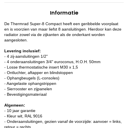
Informatie
De Thermrad Super-8 Compact heeft een geribbelde voorplaat
en is voorzien van maar liefst 8 aansluitingen. Hierdoor kan deze
radiator zowel via de zijkanten als de onderkant worden
aangesloten.
Levering inclusief:
- 4 zij-aansluitingen 1/2"
- 4 onderaansluitingen 3/4" euroconus, H.O.H. 50mm
- Losse thermostatische insert M30 x 1,5
- Ontluchter, aftapper en blindstoppen
- Ophangbeugels (L-consoles)
- Aangelaste ophangstrippen
- Sierrooster en zijpanelen
- Bevestigingsmateriaal
Algemeen:
- 10 jaar garantie
- Kleur wit, RAL 9016
- Onderaansluitingen, gezien vanaf de voorzijde: aanvoer = links,
retour = rechts