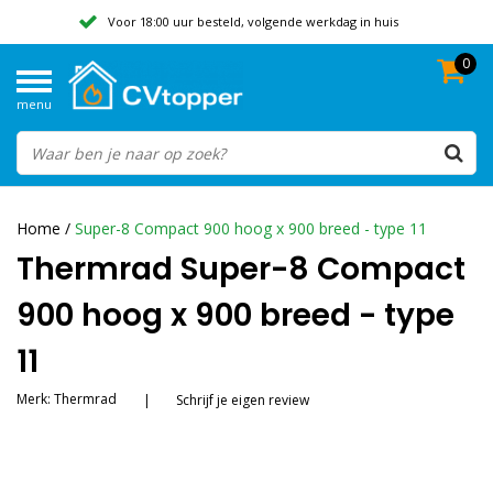
Voor 18:00 uur besteld, volgende werkdag in huis
0
Geen verzendkosten vanaf 50,-
menu
Beoordeeld met een 9,8
Home
/
Super-8 Compact 900 hoog x 900 breed - type 11
Thermrad Super-8 Compact
900 hoog x 900 breed - type
11
Merk:
Thermrad
|
Schrijf je eigen review