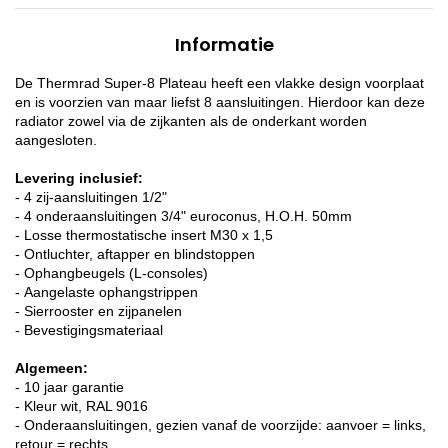
Informatie
De Thermrad Super-8 Plateau heeft een vlakke design voorplaat
en is voorzien van maar liefst 8 aansluitingen. Hierdoor kan deze
radiator zowel via de zijkanten als de onderkant worden
aangesloten.
Levering inclusief:
- 4 zij-aansluitingen 1/2"
- 4 onderaansluitingen 3/4" euroconus, H.O.H. 50mm
- Losse thermostatische insert M30 x 1,5
- Ontluchter, aftapper en blindstoppen
- Ophangbeugels (L-consoles)
- Aangelaste ophangstrippen
- Sierrooster en zijpanelen
- Bevestigingsmateriaal
Algemeen:
- 10 jaar garantie
- Kleur wit, RAL 9016
- Onderaansluitingen, gezien vanaf de voorzijde: aanvoer = links,
retour = rechts