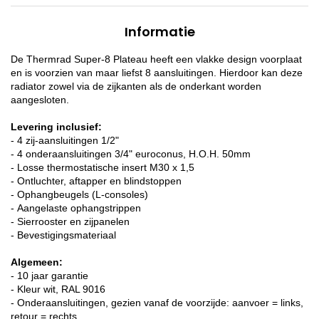
Informatie
De Thermrad Super-8 Plateau heeft een vlakke design voorplaat
en is voorzien van maar liefst 8 aansluitingen. Hierdoor kan deze
radiator zowel via de zijkanten als de onderkant worden
aangesloten.
Levering inclusief:
- 4 zij-aansluitingen 1/2"
- 4 onderaansluitingen 3/4" euroconus, H.O.H. 50mm
- Losse thermostatische insert M30 x 1,5
- Ontluchter, aftapper en blindstoppen
- Ophangbeugels (L-consoles)
- Aangelaste ophangstrippen
- Sierrooster en zijpanelen
- Bevestigingsmateriaal
Algemeen:
- 10 jaar garantie
- Kleur wit, RAL 9016
- Onderaansluitingen, gezien vanaf de voorzijde: aanvoer = links,
retour = rechts