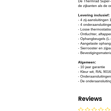
De Thermrad Super-8 
de zijkanten als de 
Levering inclusief:
- 4 zij-aansluitingen 
- 4 onderaansluitin
- Losse thermostatis
- Ontluchter, aftappe
- Ophangbeugels (L-
- Aangelaste ophang
- Sierrooster en zijp
- Bevestigingsmateri
Algemeen:
- 10 jaar garantie
- Kleur wit, RAL 9016
- Onderaansluitingen,
- De onderaansluitin
Reviews