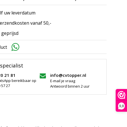
elf uw leverdatum
erzendkosten vanaf 50,-
 geprijsd
duct
specialist
20 21 81
info@cvtopper.nl
atsApp bereikbaar op
E-mail je vraag
 57 27
Antwoord binnen 2 uur
9,8