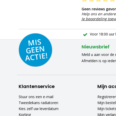
Geen reviews gevo
Help ons en andere 
Je beoordeling toe
Voor 18:00 uur 
MIS
GEE
A
C
N
Nieuwsbrief
TIE!
Meld u aan voor de n
Afmelden is op iede
Klantenservice
Mijn ac
Stuur ons een e-mail
Registrere
Tweedekans radiatoren
Mijn bestel
Kies zelf uw leverdatum
Mijn ticket
Korting
Mijn verlang