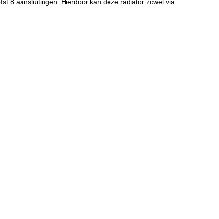
st 8 aansluitingen. Hierdoor kan deze radiator zowel via