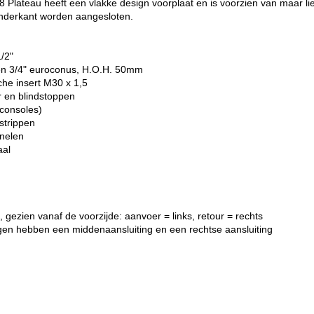
Plateau heeft een vlakke design voorplaat en is voorzien van maar lief
onderkant worden aangesloten.
1/2"
gen 3/4" euroconus, H.O.H. 50mm
che insert M30 x 1,5
r en blindstoppen
consoles)
strippen
anelen
aal
 gezien vanaf de voorzijde: aanvoer = links, retour = rechts
gen hebben een middenaansluiting en een rechtse aansluiting