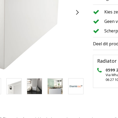
Kies z
Geen v
Scherp
Deel dit pro
Radiator 
0599 
Via Wh
06 27 10