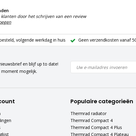
nden
klanten door het schrijven van een review
voegen
besteld, volgende werkdag in huis
Geen verzendkosten vanaf 50
ieuwsbrief en blijf up to date!
r moment mogelijk.
count
Populaire categorieën
n
Thermrad radiator
lingen
Thermrad Compact 4
s
Thermrad Compact 4 Plus
lijst
Thermrad Compact 4 Plateau