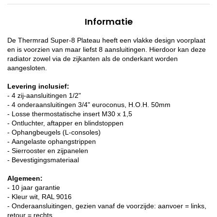
Informatie
De Thermrad Super-8 Plateau heeft een vlakke design voorplaat
en is voorzien van maar liefst 8 aansluitingen. Hierdoor kan deze
radiator zowel via de zijkanten als de onderkant worden
aangesloten.
Levering inclusief:
- 4 zij-aansluitingen 1/2"
- 4 onderaansluitingen 3/4" euroconus, H.O.H. 50mm
- Losse thermostatische insert M30 x 1,5
- Ontluchter, aftapper en blindstoppen
- Ophangbeugels (L-consoles)
- Aangelaste ophangstrippen
- Sierrooster en zijpanelen
- Bevestigingsmateriaal
Algemeen:
- 10 jaar garantie
- Kleur wit, RAL 9016
- Onderaansluitingen, gezien vanaf de voorzijde: aanvoer = links,
retour = rechts