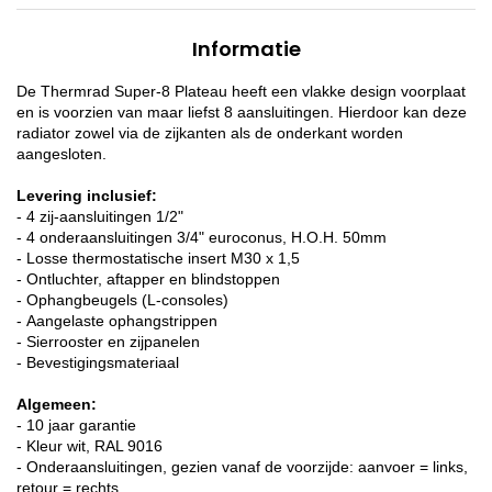
Informatie
De Thermrad Super-8 Plateau heeft een vlakke design voorplaat
en is voorzien van maar liefst 8 aansluitingen. Hierdoor kan deze
radiator zowel via de zijkanten als de onderkant worden
aangesloten.
Levering inclusief:
- 4 zij-aansluitingen 1/2"
- 4 onderaansluitingen 3/4" euroconus, H.O.H. 50mm
- Losse thermostatische insert M30 x 1,5
- Ontluchter, aftapper en blindstoppen
- Ophangbeugels (L-consoles)
- Aangelaste ophangstrippen
- Sierrooster en zijpanelen
- Bevestigingsmateriaal
Algemeen:
- 10 jaar garantie
- Kleur wit, RAL 9016
- Onderaansluitingen, gezien vanaf de voorzijde: aanvoer = links,
retour = rechts