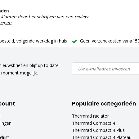
nden
klanten door het schrijven van een review
voegen
besteld, volgende werkdag in huis
Geen verzendkosten vanaf 50
ieuwsbrief en blijf up to date!
r moment mogelijk.
count
Populaire categorieën
n
Thermrad radiator
lingen
Thermrad Compact 4
s
Thermrad Compact 4 Plus
lijst
Thermrad Compact 4 Plateau