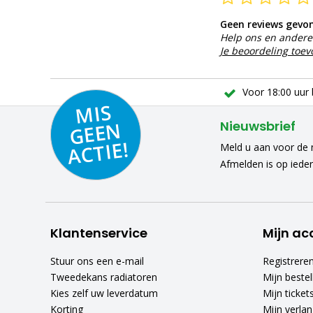
Geen reviews gevo
Help ons en andere 
Je beoordeling toe
Voor 18:00 uur 
MIS
GEE
A
C
N
Nieuwsbrief
TIE!
Meld u aan voor de n
Afmelden is op iede
Klantenservice
Mijn ac
Stuur ons een e-mail
Registrere
Tweedekans radiatoren
Mijn bestel
Kies zelf uw leverdatum
Mijn ticket
Korting
Mijn verlang