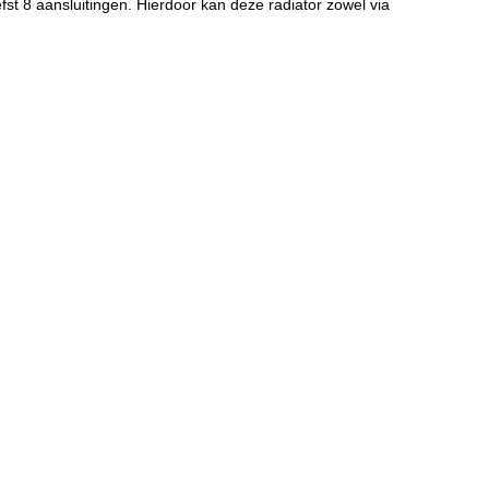
st 8 aansluitingen. Hierdoor kan deze radiator zowel via