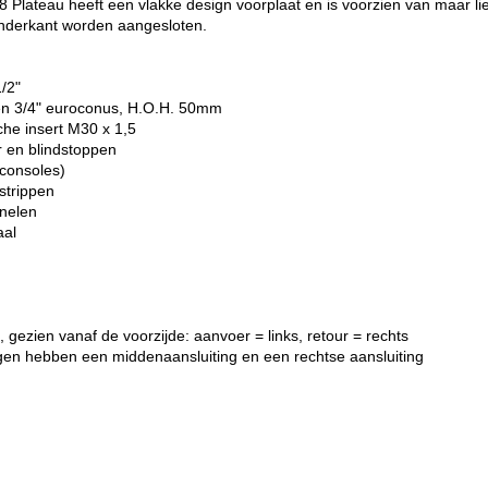
Plateau heeft een vlakke design voorplaat en is voorzien van maar lief
onderkant worden aangesloten.
1/2"
gen 3/4" euroconus, H.O.H. 50mm
che insert M30 x 1,5
r en blindstoppen
consoles)
strippen
anelen
aal
 gezien vanaf de voorzijde: aanvoer = links, retour = rechts
gen hebben een middenaansluiting en een rechtse aansluiting