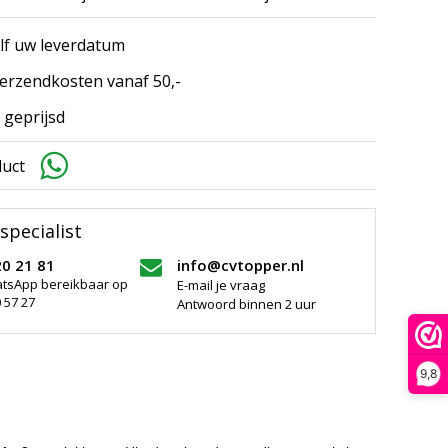
elf uw leverdatum
erzendkosten vanaf 50,-
 geprijsd
duct
specialist
20 21 81
info@cvtopper.nl
atsApp bereikbaar op
E-mail je vraag
 57 27
Antwoord binnen 2 uur
9,8