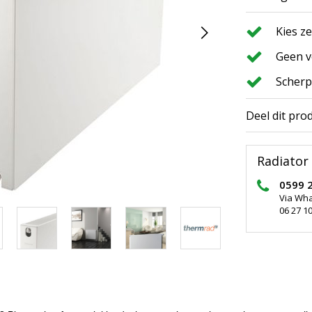
Kies z
Geen v
Scherp
Deel dit pro
Radiator 
0599 
Via Wh
06 27 10