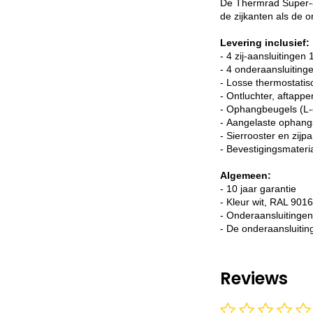
De Thermrad Super-8 
de zijkanten als de 
Levering inclusief:
- 4 zij-aansluitingen 
- 4 onderaansluitin
- Losse thermostatis
- Ontluchter, aftappe
- Ophangbeugels (L-
- Aangelaste ophang
- Sierrooster en zijp
- Bevestigingsmateri
Algemeen:
- 10 jaar garantie
- Kleur wit, RAL 9016
- Onderaansluitingen,
- De onderaansluitin
Reviews