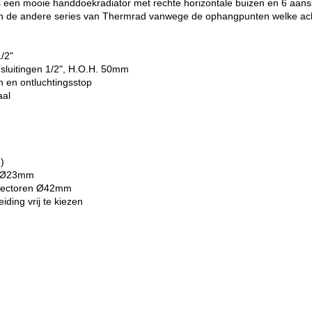
een mooie handdoekradiator met rechte horizontale buizen en 6 aanslu
n de andere series van Thermrad vanwege de ophangpunten welke achter
1/2"
sluitingen 1/2", H.O.H. 50mm
n en ontluchtingsstop
aal
)
n Ø23mm
ollectoren Ø42mm
iding vrij te kiezen