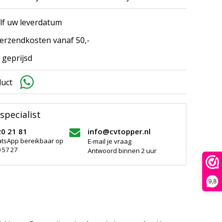
elf uw leverdatum
erzendkosten vanaf 50,-
 geprijsd
duct
specialist
20 21 81
info@cvtopper.nl
atsApp bereikbaar op
E-mail je vraag
 57 27
Antwoord binnen 2 uur
9,8