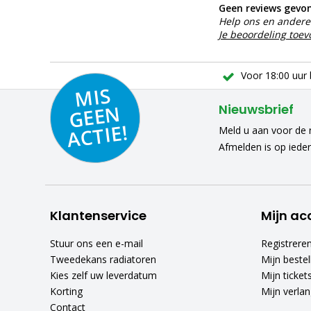
Geen reviews gevo
Help ons en andere 
Je beoordeling toe
Voor 18:00 uur 
MIS
GEE
A
C
N
Nieuwsbrief
TIE!
Meld u aan voor de n
Afmelden is op iede
Klantenservice
Mijn ac
Stuur ons een e-mail
Registrere
Tweedekans radiatoren
Mijn bestel
Kies zelf uw leverdatum
Mijn ticket
Korting
Mijn verlang
Contact