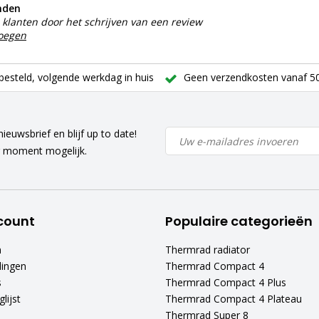
nden
klanten door het schrijven van een review
voegen
besteld, volgende werkdag in huis
Geen verzendkosten vanaf 50
ieuwsbrief en blijf up to date!
r moment mogelijk.
count
Populaire categorieën
n
Thermrad radiator
lingen
Thermrad Compact 4
s
Thermrad Compact 4 Plus
lijst
Thermrad Compact 4 Plateau
Thermrad Super 8