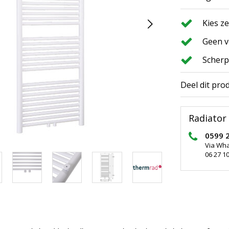
Kies z
Geen v
Scherp
Deel dit pro
Radiator 
0599 
Via Wh
06 27 10