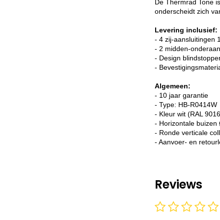
De Thermrad Tone is 
onderscheidt zich va
Levering inclusief:
- 4 zij-aansluitingen 
- 2 midden-onderaan
- Design blindstoppe
- Bevestigingsmateri
Algemeen:
- 10 jaar garantie
- Type: HB-R0414W
- Kleur wit (RAL 9016
- Horizontale buize
- Ronde verticale c
- Aanvoer- en retourle
Reviews