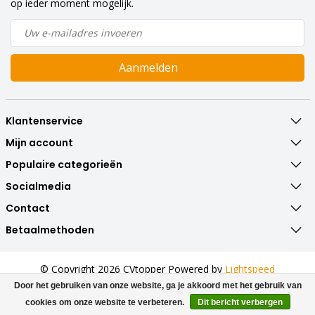
op ieder moment mogelijk.
Aanmelden
Klantenservice
Mijn account
Populaire categorieën
Socialmedia
Contact
Betaalmethoden
© Copyright 2026 CVtopper Powered by
Lightspeed
All rights reserved by
InStijl Media
Door het gebruiken van onze website, ga je akkoord met het gebruik van
cookies om onze website te verbeteren.
Dit bericht verbergen
Beoordeling op
Webwinkel Keur
voor CVtopper.nl: 9.8/10 (322