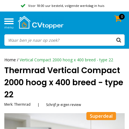
Voor 18:00 uur besteld, volgende werkdag in huis
0
Geen verzendkosten vanaf 50,-
menu
Beoordeeld met een 9,8
Home
/
Vertical Compact 2000 hoog x 400 breed - type 22
Thermrad Vertical Compact
2000 hoog x 400 breed - type
22
Merk:
Thermrad
|
Schrijf je eigen review
Superdeal