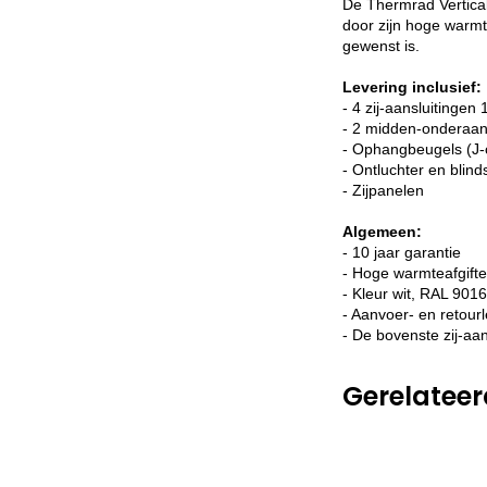
De Thermrad Vertical 
door zijn hoge warmt
gewenst is.
Levering inclusief:
- 4 zij-aansluitingen 
- 2 midden-onderaan
- Ophangbeugels (J-
- Ontluchter en blin
- Zijpanelen
Algemeen:
- 10 jaar garantie
- Hoge warmteafgifte
- Kleur wit, RAL 9016
- Aanvoer- en retourle
- De bovenste zij-aan
Gerelatee