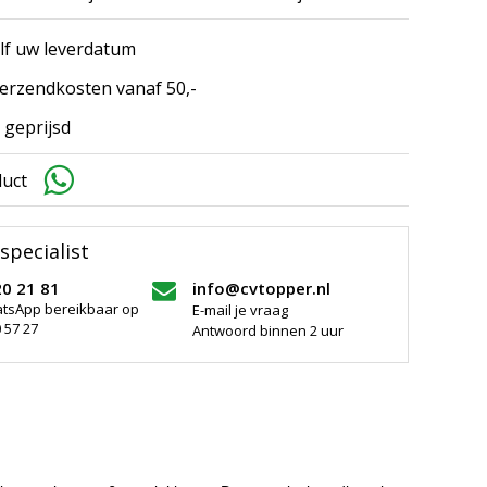
elf uw leverdatum
erzendkosten vanaf 50,-
 geprijsd
duct
specialist
20 21 81
info@cvtopper.nl
atsApp bereikbaar op
E-mail je vraag
 57 27
Antwoord binnen 2 uur