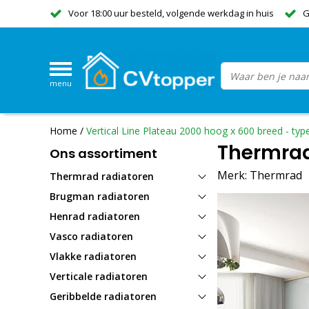
Voor 18:00 uur besteld, volgende werkdag in huis
G
menu
Home
/
Vertical Line Plateau 2000 hoog x 600 breed - typ
Thermrad 
Ons assortiment
Merk:
Thermrad
Thermrad radiatoren
Brugman radiatoren
Henrad radiatoren
Vasco radiatoren
Vlakke radiatoren
Verticale radiatoren
Geribbelde radiatoren