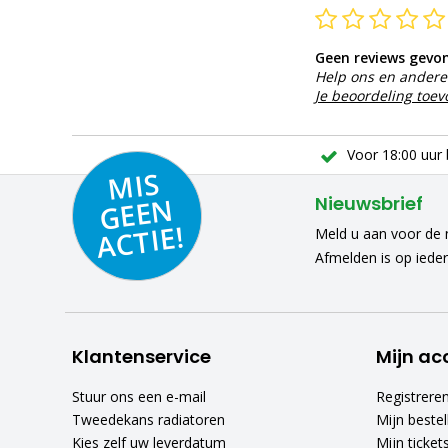
Geen reviews gevo
Help ons en andere 
Je beoordeling toe
Voor 18:00 uur 
MIS
GEE
A
C
N
Nieuwsbrief
TIE!
Meld u aan voor de n
Afmelden is op iede
Klantenservice
Mijn ac
Stuur ons een e-mail
Registrere
Tweedekans radiatoren
Mijn bestel
Kies zelf uw leverdatum
Mijn ticket