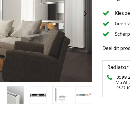
Kies z
Geen v
Scherp
Deel dit pro
Radiator 
0599 
Via Wh
06 27 10