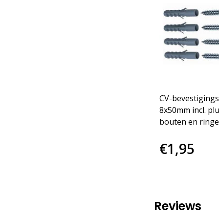
CV-bevestigings
8x50mm incl. pl
bouten en ring
€1,95
Reviews