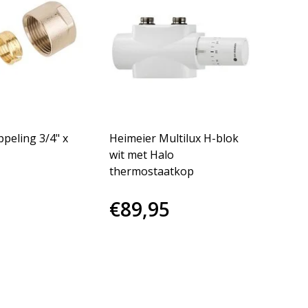
peling 3/4" x
Heimeier Multilux H-blok
wit met Halo
thermostaatkop
€89,95