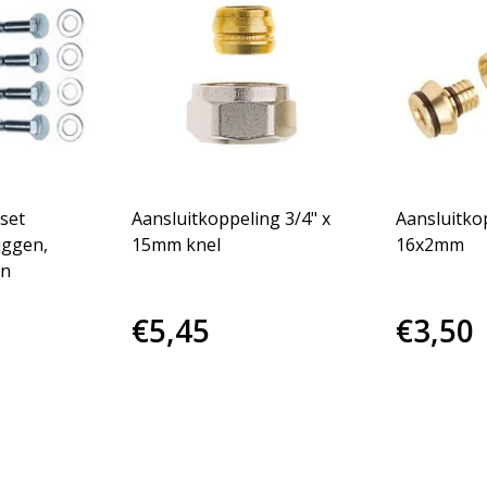
set
Aansluitkoppeling 3/4" x
Aansluitkop
uggen,
15mm knel
16x2mm
en
€5,45
€3,50