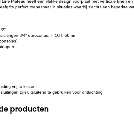
Line Plateau heeft een vlakke design voorplaat met verticale lijnen en i
eafgifte perfect toepasbaar in situaties waarbij slechts een beperkte
1/2"
sluitingen 3/4" euroconus, H.O.H. 50mm
consoles)
dstoppen
iding vrij te kiezen
sluitingen zijn uitsluitend te gebruiken voor ontluchting
rde producten