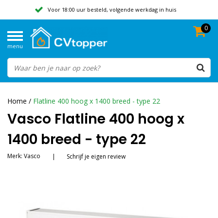
Voor 18:00 uur besteld, volgende werkdag in huis
0
Geen verzendkosten vanaf 50,-
menu
Beoordeeld met een 9,8
Home
/
Flatline 400 hoog x 1400 breed - type 22
Vasco Flatline 400 hoog x
1400 breed - type 22
Merk:
Vasco
|
Schrijf je eigen review