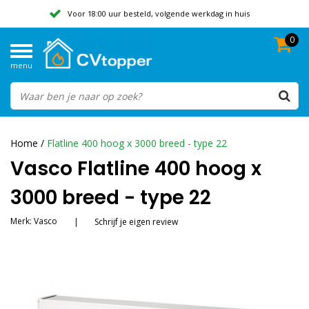
Voor 18:00 uur besteld, volgende werkdag in huis
0
Geen verzendkosten vanaf 50,-
menu
Beoordeeld met een 9,8
Home
/
Flatline 400 hoog x 3000 breed - type 22
Vasco Flatline 400 hoog x
3000 breed - type 22
Merk:
Vasco
|
Schrijf je eigen review