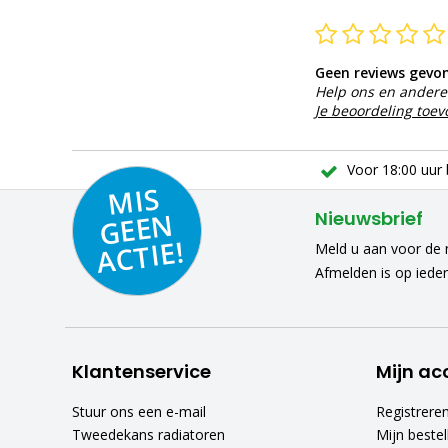
Geen reviews gevo
Help ons en andere 
Je beoordeling toe
Voor 18:00 uur 
MIS
GEE
A
C
N
Nieuwsbrief
TIE!
Meld u aan voor de n
Afmelden is op iede
Klantenservice
Mijn ac
Stuur ons een e-mail
Registrere
Tweedekans radiatoren
Mijn bestel