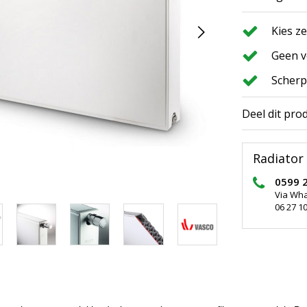
Kies z
Geen v
Scherp
Deel dit pro
Radiator 
0599 
Via Wh
06 27 10