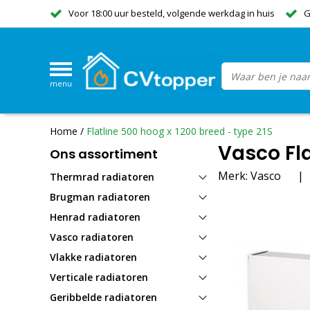
Voor 18:00 uur besteld, volgende werkdag in huis
G
menu
Home
/
Flatline 500 hoog x 1200 breed - type 21S
Vasco Fla
Ons assortiment
Merk:
Vasco
|
Thermrad radiatoren
Brugman radiatoren
Henrad radiatoren
Vasco radiatoren
Vlakke radiatoren
Verticale radiatoren
Geribbelde radiatoren