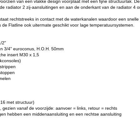
voorzien van een vlakke design voorplaat met een fijne structuurlak. De
de radiator 2 zij-aansluitingen en aan de onderkant van de radiator 4 
staat rechtstreeks in contact met de waterkanalen waardoor een snelle 
s de Flatline ook uitermate geschikt voor lage temperatuursystemen.
1/2"
gen 3/4" euroconus, H.O.H. 50mm
che insert M30 x 1,5
ikconsoles)
strippen
dstoppen
anelen
16 met structuur)
 gezien vanaf de voorzijde: aanvoer = links, retour = rechts
gen hebben een middenaansluiting en een rechtse aansluiting