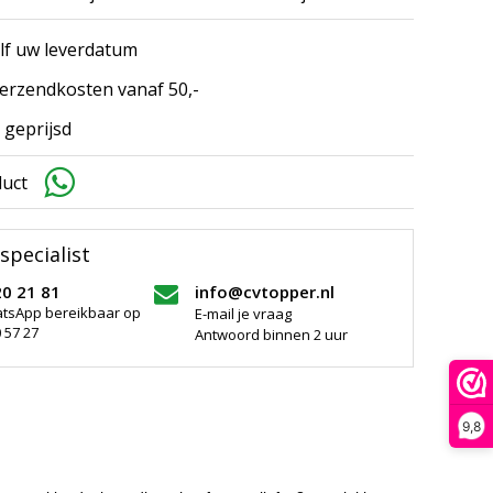
elf uw leverdatum
erzendkosten vanaf 50,-
 geprijsd
duct
specialist
20 21 81
info@cvtopper.nl
atsApp bereikbaar op
E-mail je vraag
 57 27
Antwoord binnen 2 uur
9,8