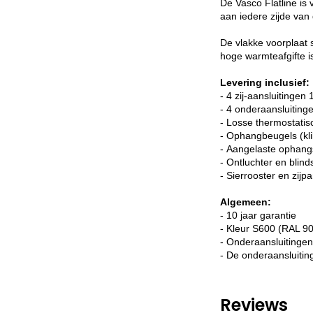
De Vasco Flatline is 
aan iedere zijde van 
De vlakke voorplaat 
hoge warmteafgifte i
Levering inclusief:
- 4 zij-aansluitingen 
- 4 onderaansluitin
- Losse thermostatis
- Ophangbeugels (kl
- Aangelaste ophang
- Ontluchter en blin
- Sierrooster en zijp
Algemeen:
- 10 jaar garantie
- Kleur S600 (RAL 90
- Onderaansluitingen,
- De onderaansluitin
Reviews