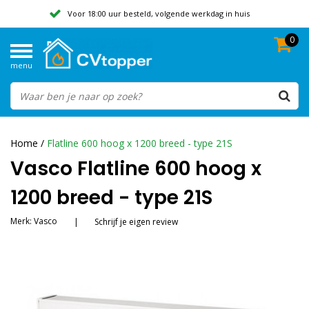
Voor 18:00 uur besteld, volgende werkdag in huis
0
Geen verzendkosten vanaf 50,-
menu
Beoordeeld met een 9,8
Home
/
Flatline 600 hoog x 1200 breed - type 21S
Vasco Flatline 600 hoog x
1200 breed - type 21S
Merk:
Vasco
|
Schrijf je eigen review