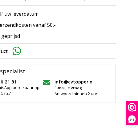
elf uw leverdatum
erzendkosten vanaf 50,-
 geprijsd
duct
specialist
20 21 81
info@cvtopper.nl
atsApp bereikbaar op
E-mail je vraag
 57 27
Antwoord binnen 2 uur
9,8