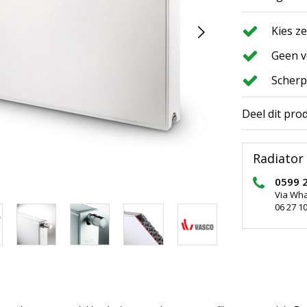
Kies z
Geen v
Scherp
Deel dit pro
Radiator 
0599 
Via Wh
06 27 10