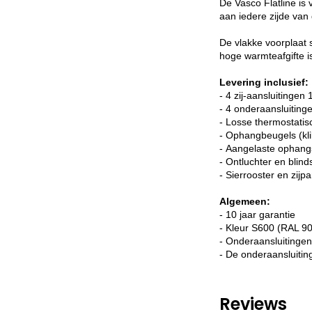
De Vasco Flatline is 
aan iedere zijde van 
De vlakke voorplaat 
hoge warmteafgifte i
Levering inclusief:
- 4 zij-aansluitingen 
- 4 onderaansluitin
- Losse thermostatis
- Ophangbeugels (kl
- Aangelaste ophang
- Ontluchter en blin
- Sierrooster en zijp
Algemeen:
- 10 jaar garantie
- Kleur S600 (RAL 90
- Onderaansluitingen,
- De onderaansluitin
Reviews