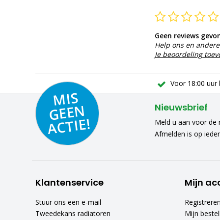
Geen reviews gevo
Help ons en andere 
Je beoordeling toe
Voor 18:00 uur 
MIS
GEE
A
C
N
Nieuwsbrief
TIE!
Meld u aan voor de n
Afmelden is op iede
Klantenservice
Mijn ac
Stuur ons een e-mail
Registrere
Tweedekans radiatoren
Mijn bestel