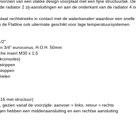
voorzien van een vlakke design voorplaat met een fijne structuurlak. De
de radiator 2 zij-aansluitingen en aan de onderkant van de radiator 4 
staat rechtstreeks in contact met de waterkanalen waardoor een snelle 
s de Flatline ook uitermate geschikt voor lage temperatuursystemen.
1/2"
gen 3/4" euroconus, H.O.H. 50mm
che insert M30 x 1,5
ikconsoles)
strippen
dstoppen
anelen
16 met structuur)
 gezien vanaf de voorzijde: aanvoer = links, retour = rechts
gen hebben een middenaansluiting en een rechtse aansluiting