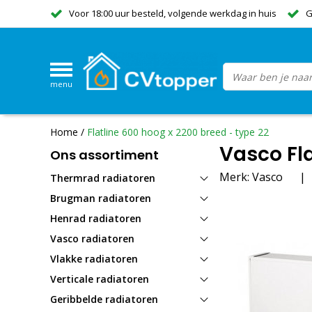
Voor 18:00 uur besteld, volgende werkdag in huis
G
menu
Home
/
Flatline 600 hoog x 2200 breed - type 22
Vasco Fla
Ons assortiment
Merk:
Vasco
|
Thermrad radiatoren
Brugman radiatoren
Henrad radiatoren
Vasco radiatoren
Vlakke radiatoren
Verticale radiatoren
Geribbelde radiatoren