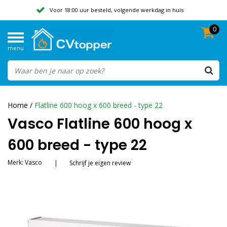
Voor 18:00 uur besteld, volgende werkdag in huis
0
Geen verzendkosten vanaf 50,-
menu
Beoordeeld met een 9,8
Home
/
Flatline 600 hoog x 600 breed - type 22
Vasco Flatline 600 hoog x
600 breed - type 22
Merk:
Vasco
|
Schrijf je eigen review