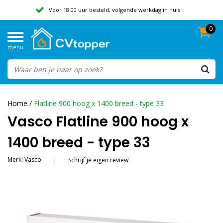
Voor 18:00 uur besteld, volgende werkdag in huis
0
Geen verzendkosten vanaf 50,-
menu
Beoordeeld met een 9,8
Home
/
Flatline 900 hoog x 1400 breed - type 33
Vasco Flatline 900 hoog x
1400 breed - type 33
Merk:
Vasco
|
Schrijf je eigen review