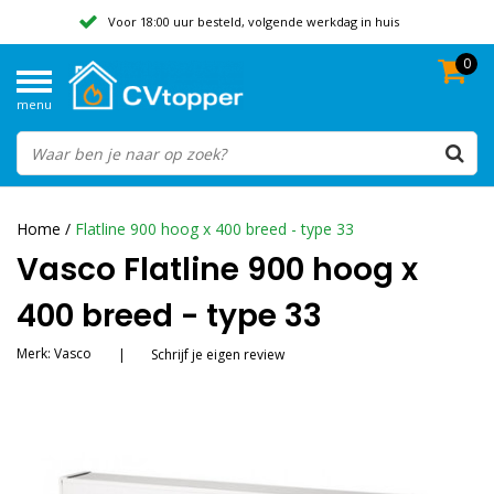
Voor 18:00 uur besteld, volgende werkdag in huis
0
Geen verzendkosten vanaf 50,-
menu
Beoordeeld met een 9,8
Home
/
Flatline 900 hoog x 400 breed - type 33
Vasco Flatline 900 hoog x
400 breed - type 33
Merk:
Vasco
|
Schrijf je eigen review