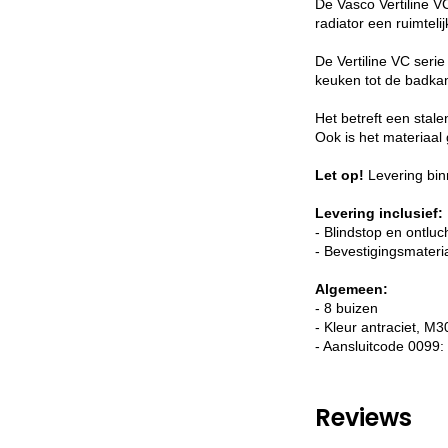
De Vasco Vertiline V
radiator een ruimtel
De Vertiline VC seri
keuken tot de badkam
Het betreft een stale
Ook is het materiaal
Let op!
Levering bin
Levering inclusief:
- Blindstop en ontluc
- Bevestigingsmateri
Algemeen:
- 8 buizen
- Kleur antraciet, M3
- Aansluitcode 0099:
Reviews