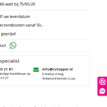
6 watt bij 75/65/20
elf uw leverdatum
erzendkosten vanaf 50,-
 geprijsd
duct
specialist
20 21 81
info@cvtopper.nl
atsApp bereikbaar op
E-mail je vraag
 57 27
Antwoord binnen 2 uur
9,8