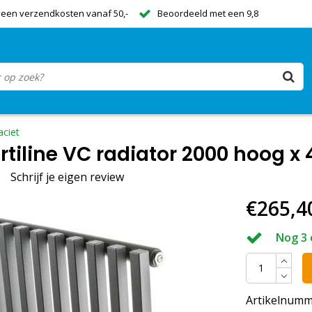
een verzendkosten vanaf 50,-
Beoordeeld met een 9,8
aciet
tiline VC radiator 2000 hoog x 
Schrijf je eigen review
€265,4
Nog 3 
Artikelnumm