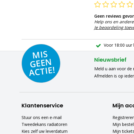
Geen reviews gevo
Help ons en andere 
Je beoordeling toe
Voor 18:00 uur 
MIS
GEE
A
C
N
Nieuwsbrief
TIE!
Meld u aan voor de n
Afmelden is op iede
Klantenservice
Mijn ac
Stuur ons een e-mail
Registrere
Tweedekans radiatoren
Mijn bestel
Kies zelf uw leverdatum
Mijn ticket