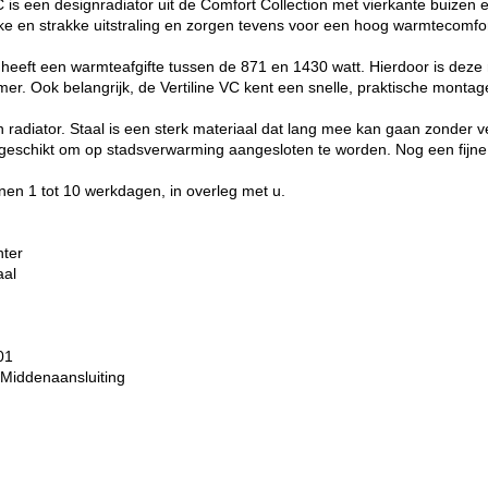
C is een designradiator uit de Comfort Collection met vierkante buizen
ijke en strakke uitstraling en zorgen tevens voor een hoog warmtecomfor
e heeft een warmteafgifte tussen de 871 en 1430 watt. Hierdoor is deze 
er. Ook belangrijk, de Vertiline VC kent een snelle, praktische monta
n radiator. Staal is een sterk materiaal dat lang mee kan gaan zonder v
 geschikt om op stadsverwarming aangesloten te worden. Nog een fijne
nen 1 tot 10 werkdagen, in overleg met u.
hter
aal
01
 Middenaansluiting