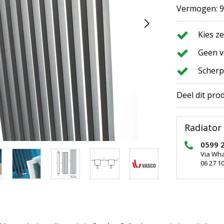
Vermogen: 96
Kies z
Geen v
Scherp
Deel dit pro
Radiator 
0599 
Via Wh
06 27 10