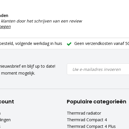
nden
klanten door het schrijven van een review
voegen
besteld, volgende werkdag in huis
Geen verzendkosten vanaf 50
ieuwsbrief en blijf up to date!
r moment mogelijk.
count
Populaire categorieën
n
Thermrad radiator
lingen
Thermrad Compact 4
s
Thermrad Compact 4 Plus