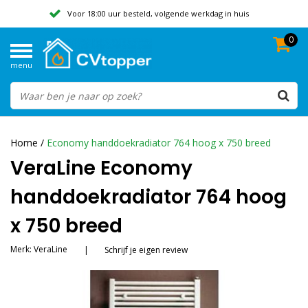
Voor 18:00 uur besteld, volgende werkdag in huis
0
Geen verzendkosten vanaf 50,-
menu
Beoordeeld met een 9,8
Home
/
Economy handdoekradiator 764 hoog x 750 breed
VeraLine Economy
handdoekradiator 764 hoog
x 750 breed
Merk:
VeraLine
|
Schrijf je eigen review