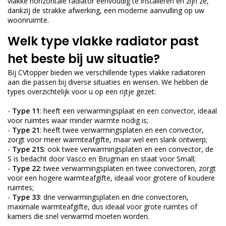
vlakke horizontale radiator eenvoudig te installeren en zijn ze,
dankzij de strakke afwerking, een moderne aanvulling op uw
woonruimte.
Welk type vlakke radiator past
het beste bij uw situatie?
Bij CVtopper bieden we verschillende types vlakke radiatoren
aan die passen bij diverse situaties en wensen. We hebben de
types overzichtelijk voor u op een rijtje gezet:
-
Type 11
: heeft een verwarmingsplaat en een convector, ideaal
voor ruimtes waar minder warmte nodig is;
-
Type 21
: heeft twee verwarmingsplaten en een convector,
zorgt voor meer warmteafgifte, maar wel een slank ontwerp;
-
Type 21S
: ook twee verwarmingsplaten en een convector, de
S is bedacht door Vasco en Brugman en staat voor Small;
-
Type 22
: twee verwarmingsplaten en twee convectoren, zorgt
voor een hogere warmteafgifte, ideaal voor grotere of koudere
ruimtes;
-
Type 33
: drie verwarmingsplaten en drie convectoren,
maximale warmteafgifte, dus ideaal voor grote ruimtes of
kamers die snel verwarmd moeten worden.