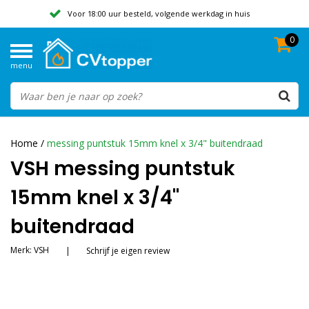
Voor 18:00 uur besteld, volgende werkdag in huis
0
Geen verzendkosten vanaf 50,-
menu
Beoordeeld met een 9,8
Home
/
messing puntstuk 15mm knel x 3/4" buitendraad
VSH messing puntstuk
15mm knel x 3/4"
buitendraad
Merk:
VSH
|
Schrijf je eigen review