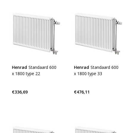
Henrad
Standaard 600
Henrad
Standaard 600
x 1800 type 22
x 1800 type 33
€336,69
€476,11