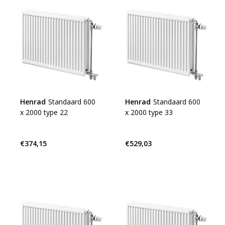
Henrad
Standaard 600
Henrad
Standaard 600
x 2000 type 22
x 2000 type 33
€374,15
€529,03