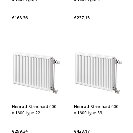
€168,36
€237,15
Henrad
Standaard 600
Henrad
Standaard 600
x 1600 type 22
x 1600 type 33
€299,34
€423,17