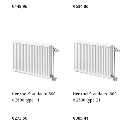
€448,96
€634,86
Henrad
Standaard 600
Henrad
Standaard 600
x 2600 type 11
x 2600 type 21
€273,56
€385,41