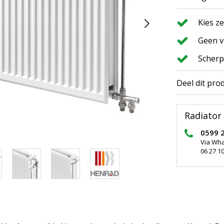
Kies z
Geen v
Scherp
Deel dit pro
Radiator 
0599 
Via Wh
06 27 10