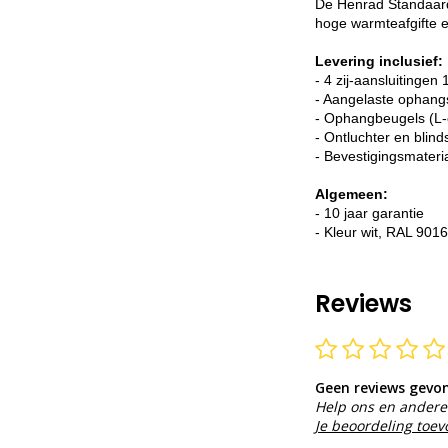
De Henrad Standaard 
hoge warmteafgifte e
Levering inclusief:
- 4 zij-aansluitingen 
- Aangelaste ophang
- Ophangbeugels (L-
- Ontluchter en blind
- Bevestigingsmateri
Algemeen:
- 10 jaar garantie
- Kleur wit, RAL 9016
Reviews
Geen reviews gevo
Help ons en andere 
Je beoordeling toe