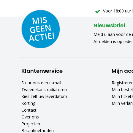
Voor 18:00 uur 
MIS
GEE
A
C
N
Nieuwsbrief
TIE!
Meld u aan voor de n
Afmelden is op iede
Klantenservice
Mijn ac
Stuur ons een e-mail
Registrere
Tweedekans radiatoren
Mijn bestel
Kies zelf uw leverdatum
Mijn ticket
Korting
Mijn verlang
Contact
Over ons
Projecten
Betaalmethoden