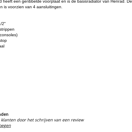
heeft een geribbelde voorplaat en is de basisradiator van Henrad. De
n is voorzien van 4 aansluitingen.
1/2"
strippen
consoles)
stop
aal
nden
klanten door het schrijven van een review
voegen