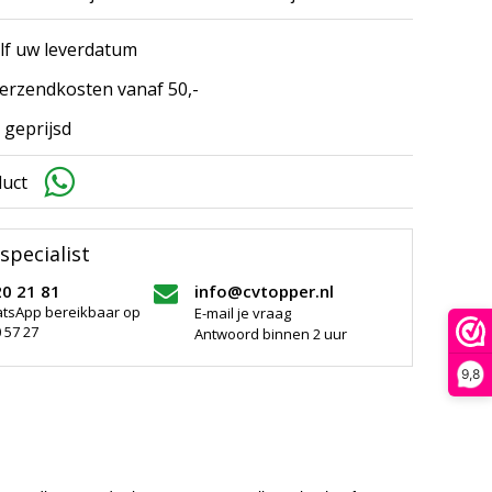
elf uw leverdatum
erzendkosten vanaf 50,-
 geprijsd
duct
specialist
20 21 81
info@cvtopper.nl
atsApp bereikbaar op
E-mail je vraag
 57 27
Antwoord binnen 2 uur
9,8