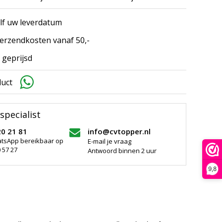
elf uw leverdatum
erzendkosten vanaf 50,-
 geprijsd
duct
specialist
20 21 81
info@cvtopper.nl
atsApp bereikbaar op
E-mail je vraag
 57 27
Antwoord binnen 2 uur
9,8