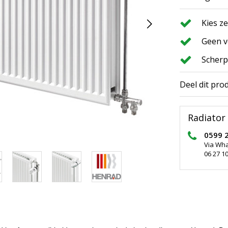
Kies z
Geen v
Scherp
Deel dit pro
Radiator 
0599 
Via Wh
06 27 10