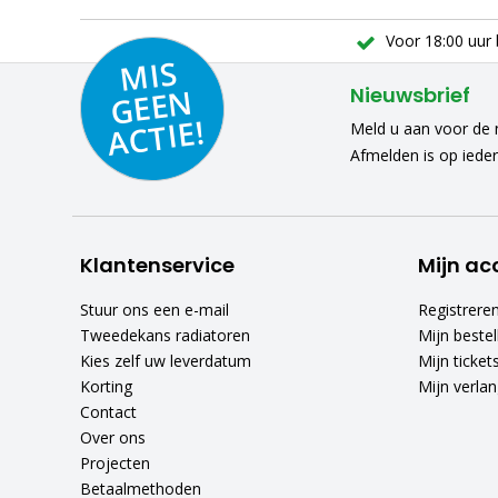
Voor 18:00 uur 
MIS
GEE
A
C
N
Nieuwsbrief
TIE!
Meld u aan voor de n
Afmelden is op iede
Klantenservice
Mijn ac
Stuur ons een e-mail
Registrere
Tweedekans radiatoren
Mijn bestel
Kies zelf uw leverdatum
Mijn ticket
Korting
Mijn verlang
Contact
Over ons
Projecten
Betaalmethoden