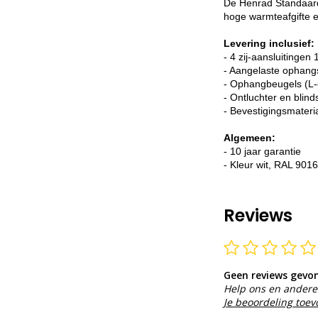
De Henrad Standaard 
hoge warmteafgifte e
Levering inclusief:
- 4 zij-aansluitingen 
- Aangelaste ophang
- Ophangbeugels (L-
- Ontluchter en blind
- Bevestigingsmateri
Algemeen:
- 10 jaar garantie
- Kleur wit, RAL 9016
Reviews
Geen reviews gevo
Help ons en andere 
Je beoordeling toe