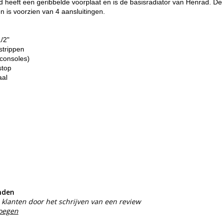
heeft een geribbelde voorplaat en is de basisradiator van Henrad. De
n is voorzien van 4 aansluitingen.
1/2"
strippen
consoles)
stop
aal
nden
klanten door het schrijven van een review
voegen