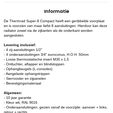
Informatie
De Thermrad Super-8 Compact heeft een geribbelde voorplaat
en is voorzien van maar liefst 8 aansluitingen. Hierdoor kan deze
radiator zowel via de zijkanten als de onderkant worden
aangesloten.
Levering inclusief:
- 4 zij-aansluitingen 1/2"
- 4 onderaansluitingen 3/4" euroconus, H.O.H. 50mm
- Losse thermostatische insert M30 x 1,5
- Ontluchter, aftapper en blindstoppen
- Ophangbeugels (L-consoles)
- Aangelaste ophangstrippen
- Sierrooster en zijpanelen
- Bevestigingsmateriaal
Algemeen:
- 10 jaar garantie
- Kleur wit, RAL 9016
- Onderaansluitingen, gezien vanaf de voorzijde: aanvoer = links,
retour = rechts