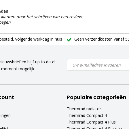
nden
klanten door het schrijven van een review
voegen
besteld, volgende werkdag in huis
Geen verzendkosten vanaf 50
ieuwsbrief en blijf up to date!
r moment mogelijk.
count
Populaire categorieën
n
Thermrad radiator
lingen
Thermrad Compact 4
s
Thermrad Compact 4 Plus
lijst
Thermrad Compact 4 Plateau