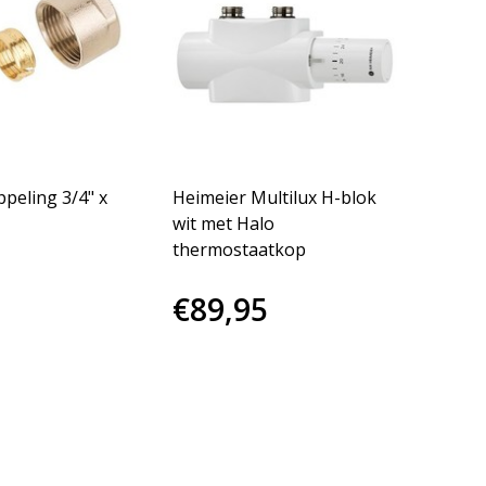
peling 3/4" x
Heimeier Multilux H-blok
wit met Halo
thermostaatkop
€89,95