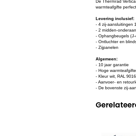
De Thermrad Vertical 
warmteafgifte perfec
Levering inclusief:
- 4 zij-aansluitingen 
- 2 midden-onderaan
- Ophangbeugels (J-
- Ontluchter en blin
- Zijpanelen
Algemeen:
- 10 jaar garantie
- Hoge warmteafgifte
- Kleur wit, RAL 9016
- Aanvoer- en retourle
- De bovenste zij-aan
Gerelatee