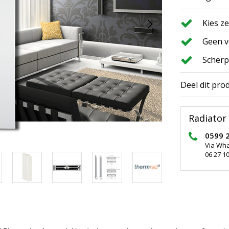
Kies z
Geen v
Scherp
Deel dit pro
Radiator 
0599 
Via Wh
06 27 10