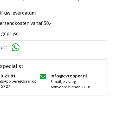
elf uw leverdatum
erzendkosten vanaf 50,-
 geprijsd
duct
specialist
20 21 81
info@cvtopper.nl
atsApp bereikbaar op
E-mail je vraag
 57 27
Antwoord binnen 2 uur