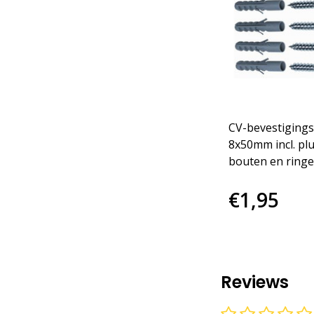
CV-bevestigings
8x50mm incl. pl
bouten en ring
€1,95
Reviews