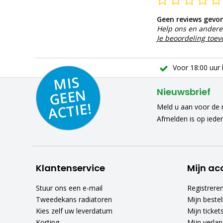
Geen reviews gevo
Help ons en andere 
Je beoordeling toe
Voor 18:00 uur 
MIS
GEE
A
C
N
Nieuwsbrief
TIE!
Meld u aan voor de n
Afmelden is op iede
Klantenservice
Mijn ac
Stuur ons een e-mail
Registrere
Tweedekans radiatoren
Mijn bestel
Kies zelf uw leverdatum
Mijn ticket
Korting
Mijn verlang