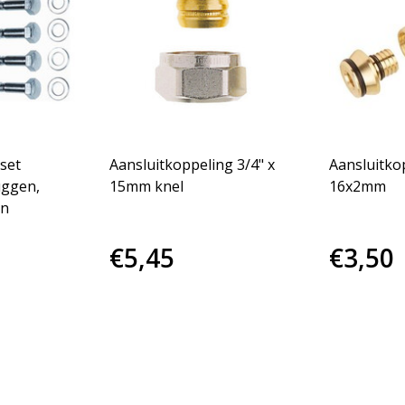
set
Aansluitkoppeling 3/4" x
Aansluitkop
uggen,
15mm knel
16x2mm
en
€5,45
€3,50