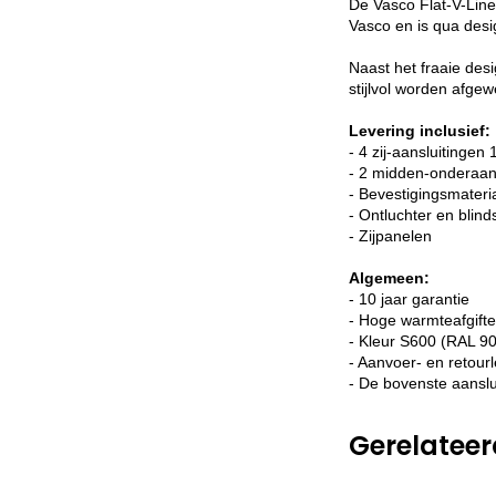
De Vasco Flat-V-Line 
Vasco en is qua desi
Naast het fraaie des
stijlvol worden afgew
Levering inclusief:
- 4 zij-aansluitingen 
- 2 midden-onderaan
- Bevestigingsmateri
- Ontluchter en blin
- Zijpanelen
Algemeen:
- 10 jaar garantie
- Hoge warmteafgifte
- Kleur S600 (RAL 90
- Aanvoer- en retourle
- De bovenste aanslui
Gerelatee