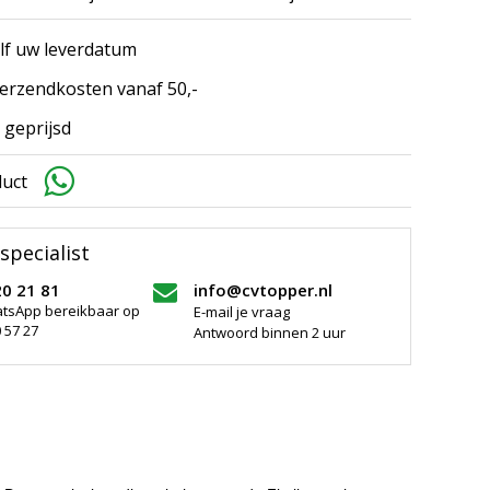
elf uw leverdatum
erzendkosten vanaf 50,-
 geprijsd
duct
specialist
20 21 81
info@cvtopper.nl
atsApp bereikbaar op
E-mail je vraag
 57 27
Antwoord binnen 2 uur