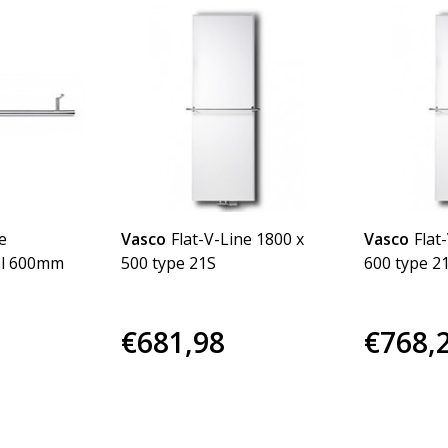
e
Vasco
Flat-V-Line 1800 x
Vasco
Flat
l 600mm
500 type 21S
600 type 2
€681,98
€768,