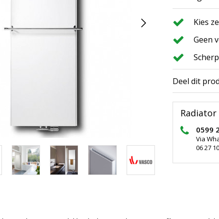
Kies z
Geen v
Scherp
Deel dit pro
Radiator 
0599 
Via Wh
06 27 10