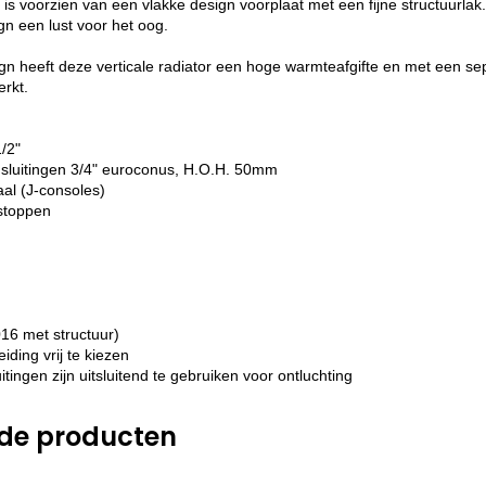
is voorzien van een vlakke design voorplaat met een fijne structuurlak. 
gn een lust voor het oog.
ign heeft deze verticale radiator een hoge warmteafgifte en met een s
erkt.
1/2"
sluitingen 3/4" euroconus, H.O.H. 50mm
aal (J-consoles)
dstoppen
16 met structuur)
iding vrij te kiezen
tingen zijn uitsluitend te gebruiken voor ontluchting
rde producten