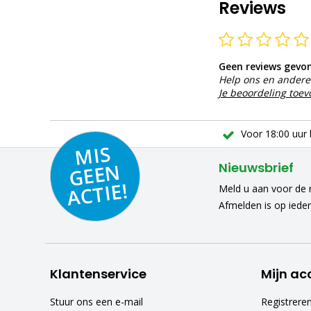
Reviews
Geen reviews gevo
Help ons en andere 
Je beoordeling toe
Voor 18:00 uur 
MIS
GEE
A
C
N
Nieuwsbrief
TIE!
Meld u aan voor de n
Afmelden is op iede
Klantenservice
Mijn ac
Stuur ons een e-mail
Registrere