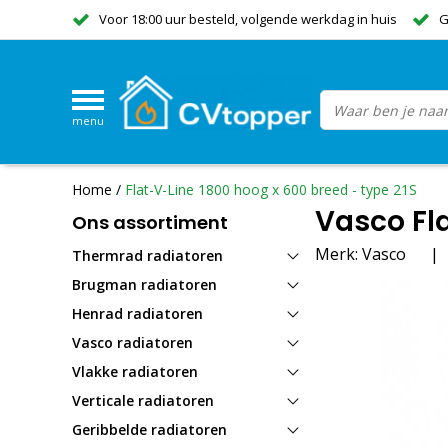
Voor 18:00 uur besteld, volgende werkdag in huis
G
menu
Home
/
Flat-V-Line 1800 hoog x 600 breed - type 21S
Vasco Fla
Ons assortiment
Merk:
Vasco
|
Thermrad radiatoren
Brugman radiatoren
Henrad radiatoren
Vasco radiatoren
Vlakke radiatoren
Verticale radiatoren
Geribbelde radiatoren