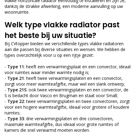
vlakke horizontale radiator eenvoudig te installeren en zijn ze,
dankzij de strakke afwerking, een moderne aanvulling op uw
woonruimte.
Welk type vlakke radiator past
het beste bij uw situatie?
Bij CVtopper bieden we verschillende types vlakke radiatoren
aan die passen bij diverse situaties en wensen. We hebben de
types overzichtelijk voor u op een rijtje gezet:
-
Type 11
: heeft een verwarmingsplaat en een convector, ideaal
voor ruimtes waar minder warmte nodig is;
-
Type 21
: heeft twee verwarmingsplaten en een convector,
zorgt voor meer warmteafgifte, maar wel een slank ontwerp;
-
Type 21S
: ook twee verwarmingsplaten en een convector, de
S is bedacht door Vasco en Brugman en staat voor Small;
-
Type 22
: twee verwarmingsplaten en twee convectoren, zorgt
voor een hogere warmteafgifte, ideaal voor grotere of koudere
ruimtes;
-
Type 33
: drie verwarmingsplaten en drie convectoren,
maximale warmteafgifte, dus ideaal voor grote ruimtes of
kamers die snel verwarmd moeten worden.